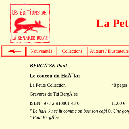
La Pet
Nouveautés
Collections
Auteurs / Illustrateurs
BERGÃ¨SE Paul
Le coucou du HaÃ¯ku
La Petite Collection
48 pages
Gravures de Titi BergÃ¨se
ISBN : 978-2-910861-43-0
11.00 €
" Le haÃ¯ku se lit comme on boit son cafÃ©. Une gorgÃ
" Paul BergÃ¨se "