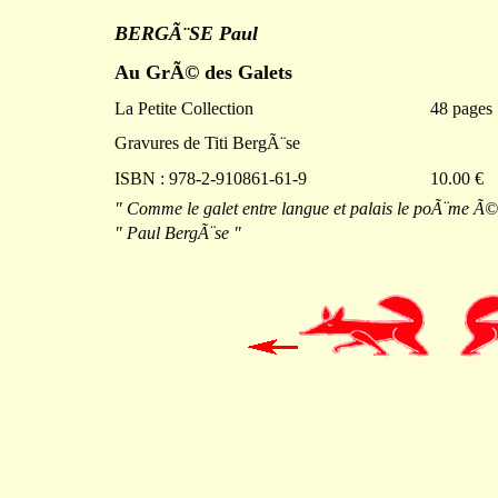
BERGÃ¨SE Paul
Au GrÃ© des Galets
La Petite Collection
48 pages
Gravures de Titi BergÃ¨se
ISBN : 978-2-910861-61-9
10.00 €
" Comme le galet entre langue et palais le poÃ¨me Ã©t
" Paul BergÃ¨se "