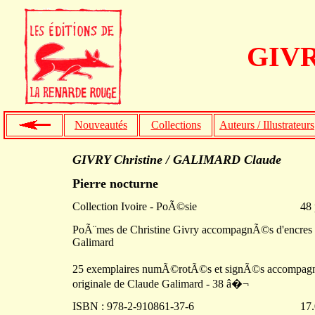
GIVR
Nouveautés
Collections
Auteurs / Illustrateurs
GIVRY Christine / GALIMARD Claude
Pierre nocturne
Collection Ivoire - PoÃ©sie
48 
PoÃ¨mes de Christine Givry accompagnÃ©s d'encres
Galimard
25 exemplaires numÃ©rotÃ©s et signÃ©s accompagn
originale de Claude Galimard - 38 â�¬
ISBN : 978-2-910861-37-6
17.