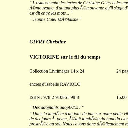
" L'osmose entre les textes de Christine Givry et les 
Ã©mouvante, d'autant plus Ã©mouvante qu'il s'agit d'il
est dit entre les mots... "
" Jeanne Cotel-MÃ©laisne "
GIVRY Christine
VICTORINE sur le fil du temps
Collection Livrimages 14 x 24
24 pa
encres d'Isabelle RAVIOLO
ISBN : 978-2-910861-98-8
15.00
" Des adoptants adoptÃ©s ! "
" Dans la lumiÃ¨re d'un jour de juin sur notre petite 
de dix jours Ã peine, Ã©tait tombÃ©e du haut du cloche
prostrÃ©e au sol. Nous l'avons donc dÃ©licatement rec