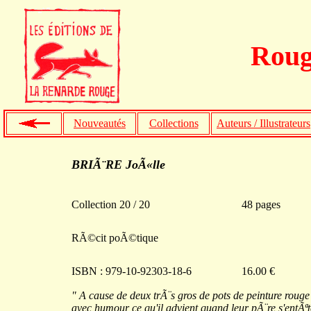
Roug
Nouveautés
Collections
Auteurs / Illustrateurs
BRIÃ¨RE JoÃ«lle
Collection 20 / 20
48 pages
RÃ©cit poÃ©tique
ISBN : 979-10-92303-18-6
16.00 €
" A cause de deux trÃ¨s gros de pots de peinture roug
avec humour ce qu'il advient quand leur pÃ¨re s'entÃªte