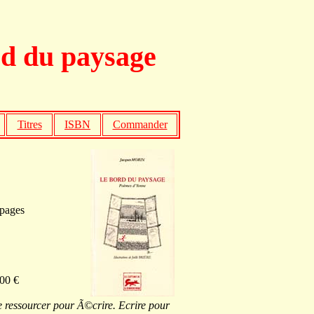
d du paysage
Titres
ISBN
Commander
pages
00 €
e ressourcer pour Ã©crire. Ecrire pour