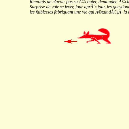
Remords de n'avoir pas su Ã©couter, demander, Ã©ch
Surprise de voir se lever, jour aprÃ¨s jour, les question
les faiblesses fabriquant une vie qui Ã©tait dÃ©jÃ la n