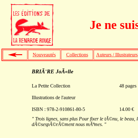
Je ne sui
Nouveautés
Collections
Auteurs / Illustrateurs
BRIÃ¨RE JoÃ«lle
La Petite Collection
48 pages
Illustrations de l'auteur
ISBN : 978-2-910861-80-5
14.00 €
" Trois lignes, sans plus Pour fixer le tÃ©nu, le beau, le 
dÃ©sespÃ©rÃ©ment nous mÃªmes. "