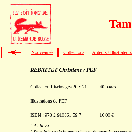
Tam-
Nouveautés
Collections
Auteurs / Illustrateurs
REBATTET Christiane / PEF
Collection Livrimages 20 x 21
40 pages
Illustrations de PEF
ISBN : 978-2-910861-59-7
16.00 €
" As-tu vu "
" Sous le lisse de la peau glissent de grands vaisseaux 