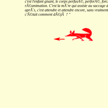
c'est l'enfant gisant, le corps perfusÃ©, perforÃ©, fo
rÃ©animation. C'est la mÃ¨re qui assiste au saccage 
aprÃ¨s, c'est attendre et attendre encore, sans vraiment
c'Ã©tait comment dÃ©jÃ ? "