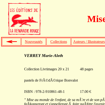
Mis
Nouveautés
Collections
Auteurs / Illustrateurs
VERREY Marie-Aleth
Collection Livrimages 20 x 21
48 pages
pastels de FrÃ©dÃ©rique Bonvalot
ISBN : 978-2-910861-48-1
17.00 €
" Mise au monde de l'enfant, de sa mÃ¨re et de son pÃ¨r
faÃ§onneront et s'appelleront Ã faire naÃ®tre l'avenir.