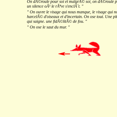
On dÃ©roule pour soi et malgrÃ© soi, on dÃ©roule pou
un silence oÃ¹ le rÃªve s'enclÃ´t. "
" On ouvre le visage qui nous manque, le visage qui n
harcelÃ© d'oiseaux et d'incertain. On ose tout. Une p
qui saigne. une fidÃ©litÃ© de fou. "
" On ose le saut du mur. "